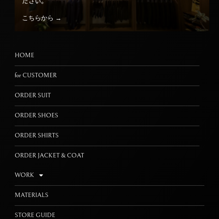
ださい。
こちらから →
HOME
for CUSTOMER
ORDER SUIT
ORDER SHOES
ORDER SHIRTS
ORDER JACKET & COAT
WORK
MATERIALS
STORE GUIDE