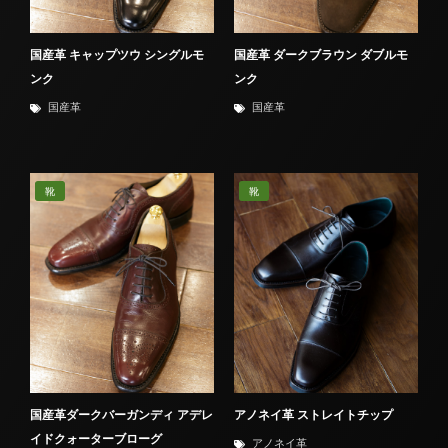
国産革 キャップツウ シングルモ
国産革 ダークブラウン ダブルモ
ンク
ンク
国産革
国産革
靴
靴
国産革ダークバーガンディ アデレ
アノネイ革 ストレイトチップ
イドクォーターブローグ
アノネイ革