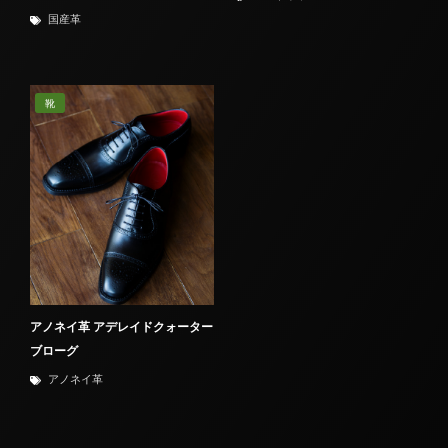
国産革
靴
アノネイ革 アデレイドクォーター
ブローグ
アノネイ革