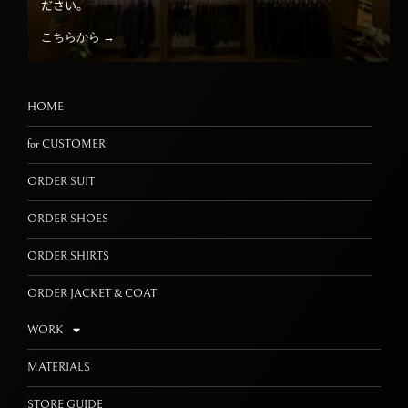
ださい。
こちらから →
HOME
for CUSTOMER
ORDER SUIT
ORDER SHOES
ORDER SHIRTS
ORDER JACKET & COAT
WORK
MATERIALS
STORE GUIDE