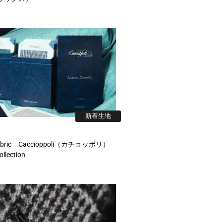
新着生地
abric Caccioppoli（カチョッポリ）
lection