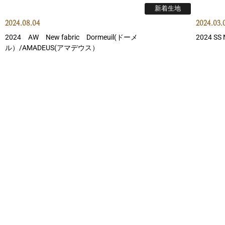
新着生地
2024.08.04
2024.03.
2024 AW New fabric Dormeuil(ドーメ
2024 S
ル）/AMADEUS(アマデウス）
新着生地
2024.02.23
2024.02.
2024 SS FRATELLI TALLIA DI DELFINO (フラテッリ・タ
2024 S
リア・ディ・デルフィノ)
ト）