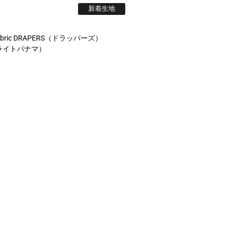
新着生地
abric DRAPERS（ドラッパーズ）
 （ライトパナマ）
新着生地
SONS (ハリソンズ) /SUNBEAM （サン