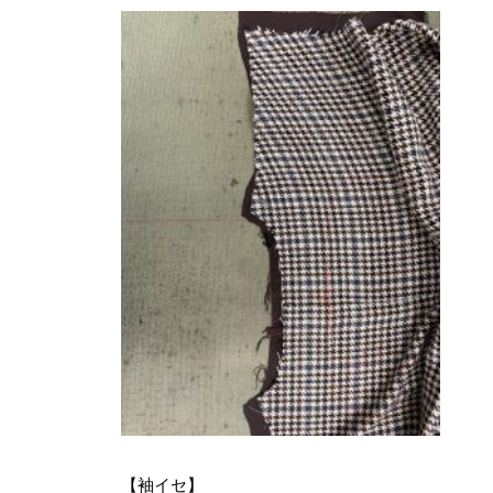
【袖イセ】