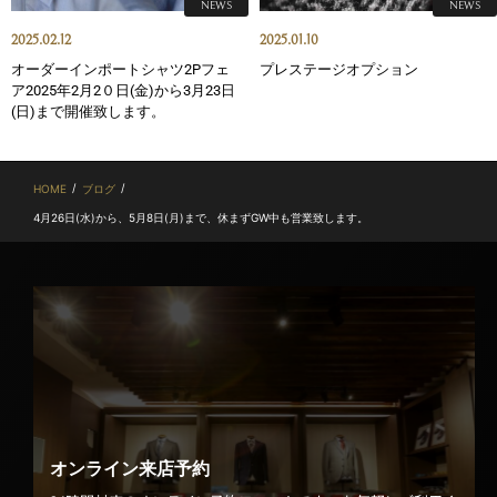
NEWS
NEWS
2025.02.12
2025.01.10
オーダーインポートシャツ2Pフェ
プレステージオプション
ア2025年2月2０日(金)から3月23日
(日)まで開催致します。
/
/
HOME
ブログ
4月26日(水)から、5月8日(月)まで、休まずGW中も営業致します。
オンライン来店予約