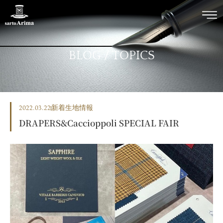
BLOG / TOPICS
2022.03.22
新着生地情報
DRAPERS&Caccioppoli SPECIAL FAIR