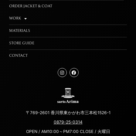
ORDER JACKET & COAT
WORK
MATERIALS
STORE GUIDE
CONTACT
〒769-2601 香川県東かがわ市三本松1526-1
0879-25-0314
OPEN / AM10:00～PM7:00 CLOSE / 火曜日