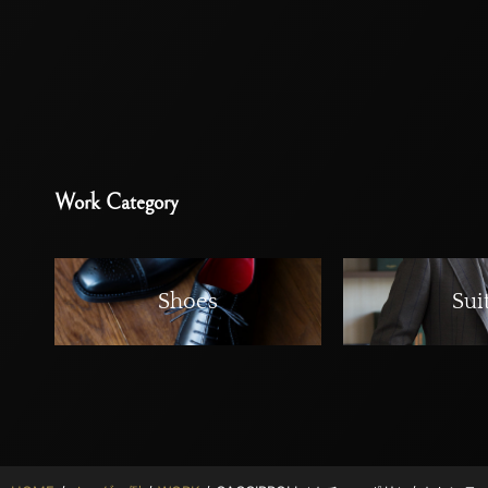
Work Category
Shoes
Sui