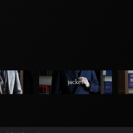
ts
jacket