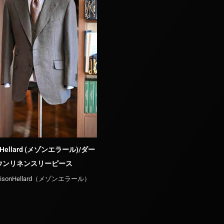
n Hellard (メゾンエラール)/ダー
ARISTON (アリストン)/グレー × ネ
ウンリネンスリーピース
ーストライプ ダブルスーツ（サルト
アクラシックモデル）
isonHellard（メゾンエラール）
ARISTON (アリストン)