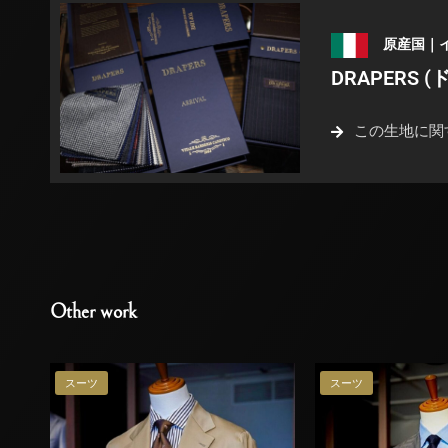
原産国｜
DRAPERS 
この生地に関
Other work
スーツ
スーツ