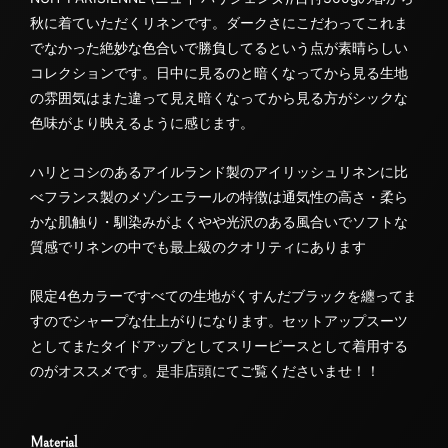
秋に着ていただくリネンです。ダークさにこだわってこれま
でなかった絶妙な色合いで勝負してるという点が素晴らしい
コレクションです。日中に見るのと暗くなってから見る生地
の雰囲気はまた違って見え暗くなってから見る方がシックな
色味がより映えるように感じます。
ハリとコシのあるアイルランド製のアイリッシュリネンに比
べフランス製のメゾンエラールの特徴は通気性の高さ・柔ら
かな肌触り・馴染みがよくやや光沢のある風合いでソフトな
質感でリネンの中でも最上級のクオリティにあります
限定4色カラーですべての生地がくすんだブラックを纏ってま
すのでシャープな仕上がりになります。セットアップスーツ
としてまたタイドアップとしてスリーピースとして着用する
のがオススメです。是非店頭にてご覧くださいませ！！
Material