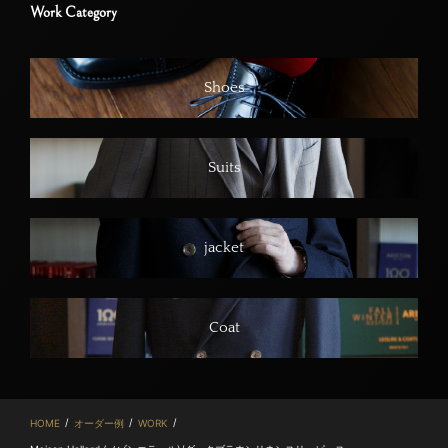
Work Category
Shoes
Suits
jacket
Coat
/
/
/
HOME
オーダー例
WORK