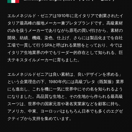
エルメネジルド・ゼニアは1910年に北イタリアで創業されたイ
タリア最高峰の服地メーカー兼プレタブランドです。高級素材
のみを扱うメーカーでありながら原毛の買い付けから、素材の
開発、紡績、機織、染色、仕上げ、さらには製品化までを自社
工場で一貫して行うSPAと呼ばれる業態をとっており、今では
イタリア生地業界の中でもリーダー的存在として知られる、巨
大テキスタイルメーカーに育ちました。
エルメネジルドゼニアは良い素材は、良いデザインを求める」
という企業理念の下、1980年代には高級プレタ（既製服）業界
にも進出し、これを機に一気に世界中にその名を知られるよう
になりました。高品質な生地と、その生地から作られる最高級
スーツは、世界中の国家元首や著名実業家などを顧客に持ち、
アメリカ、中東、ヨーロッパはもちろん日本でも多くのエグゼ
クティブから支持を集めています。