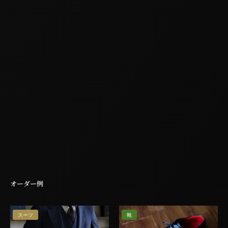
オーダー例
スーツ
靴