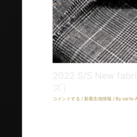
2022 S/S New f
ズ）
コメントする
/
新着生地情報
/ By
sarto 
エレガントな服地でモダンでお洒落なⅮR
ました。 ⅮRAPERS（ドラッパーズ）の服
て設立されました。社名である『 …