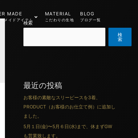
ER MADE
MATERIAL
BLOG
ーメイドアイテム
こだわりの生地
ブログ一覧
検索
検
索
最近の投稿
お客様の素敵なスリーピースを3着、
PRODUCT（お客様のお仕立て例）に追加し
ました。
5月１日(金)〜5月６日(水)まで、休まずGW
も営業致します。