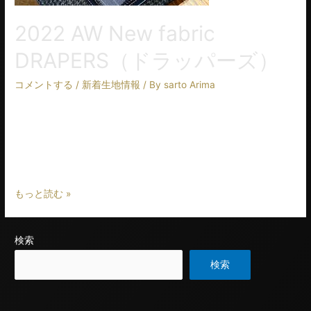
2022 AW New fabric
DRAPERS（ドラッパーズ）
コメントする
/
新着生地情報
/ By
sarto Arima
イタリアを代表する＜DRAPERS＞の新作コレクションをご紹介
します。 今シーズンは『ARRAIVAL』『OPALIS』『GOLDEN
SELECTION 』『OVERCOAT』『ARCHIVE OVERCOAT』と全新
…
もっと読む »
検索
検索