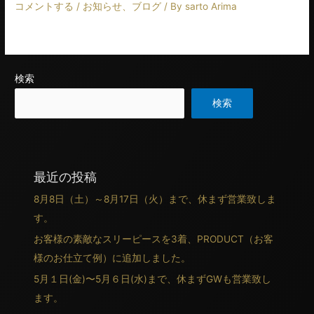
コメントする
/
お知らせ
、
ブログ
/ By
sarto Arima
https://arima-jp.com/display-location/tailoring-example
検索
検索
最近の投稿
8月8日（土）～8月17日（火）まで、休まず営業致しま
す。
お客様の素敵なスリーピースを3着、PRODUCT（お客
様のお仕立て例）に追加しました。
5月１日(金)〜5月６日(水)まで、休まずGWも営業致し
ます。