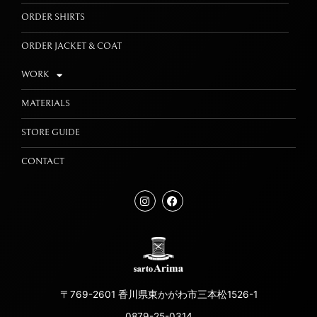
ORDER SHIRTS
ORDER JACKET & COAT
WORK
MATERIALS
STORE GUIDE
CONTACT
〒769-2601 香川県東かがわ市三本松1526-1
0879-25-0314