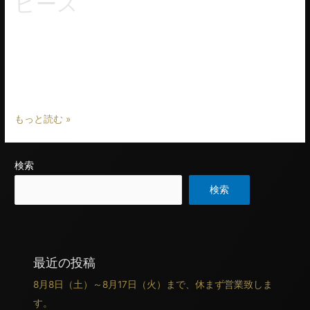
ピース
イタリア・ヴィエラを代表する生地メーカーDRAGO (ドラゴ)。
Super130’sを超える高番手糸のほとんどはDRAGOが他社メーカ
ーに卸しているといわれ、紡績技術のそのシェアは群を抜いて
います。 そのD …
もっと読む »
検索
検索
最近の投稿
8月8日（土）～8月17日（火）まで、休まず営業致しま
す。