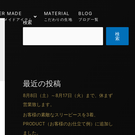
ER MADE
MATERIAL
BLOG
ーメイドアイテム
こだわりの生地
ブログ一覧
検索
検
索
最近の投稿
8月8日（土）～8月17日（火）まで、休まず
営業致します。
お客様の素敵なスリーピースを3着、
PRODUCT（お客様のお仕立て例）に追加し
ました。