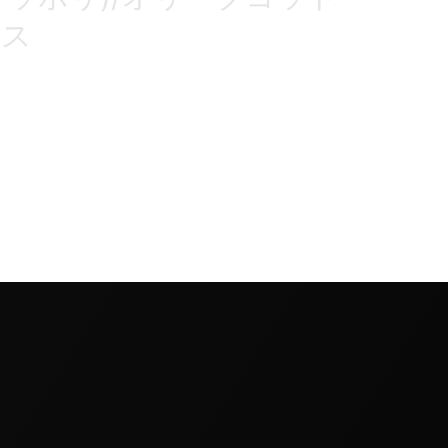
ース
オリーブカラーのスリーピースを』とお声がけいただ
地はナポリで100年もの歴史を持つファブリックメー
リ …