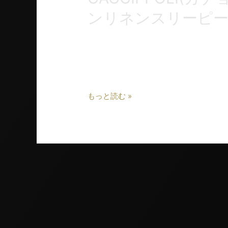
ンリネンスリーピ
お世話になっておりますお客様から、『
きました。提案させていただきました生
カー『Caccioppoli』（カチョッポリ）の
もっと読む »