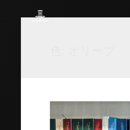
色:
オリーブ