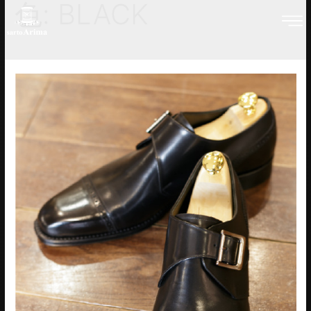
色:
BLACK