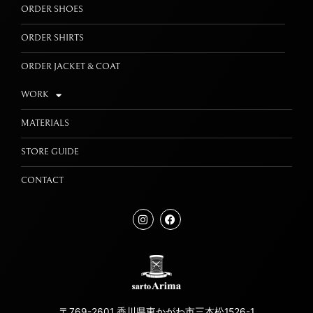
ORDER SHOES
ORDER SHIRTS
ORDER JACKET & COAT
WORK
MATERIALS
STORE GUIDE
CONTACT
〒769-2601 香川県東かがわ市三本松1526-1