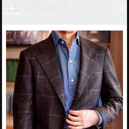
色:
BROWN