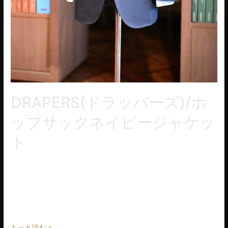
DRAPERS(ドラッパーズ)/ホ
ップサックネイビージャケッ
ト
暑い夏を快適に過ごすためご準備されたネイビージャケットが
仕上がりました。 生地はDRAPERS（ドラッパーズ）からネイビ
ーのホップサック。目付は280gありますが非常に皺になり難く
通気性が抜群。さらにアンコン仕立てで軽快 …
もっと読む »